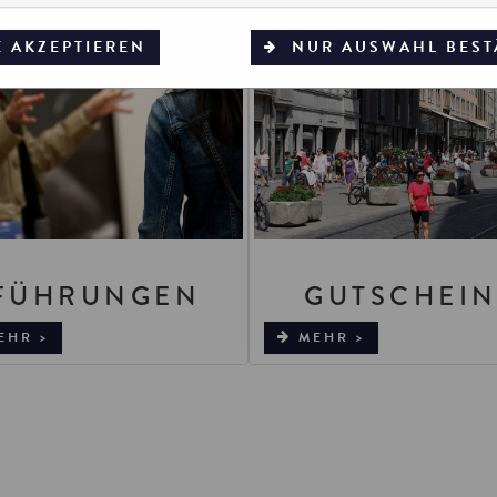
E AKZEPTIEREN
NUR AUSWAHL BEST
FÜHRUNGEN
GUTSCHEIN
EHR >
MEHR >
​