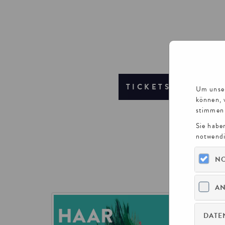
TICKETS
FÜH
Um unser
können, 
stimmen 
Sie habe
notwendi
NO
AN
DATE