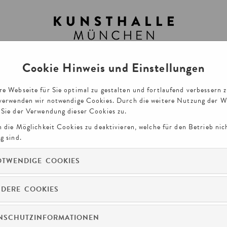
Cookie Hinweis und Einstellungen
RUNGEN
GUTSCHEINE
VORTRÄG
e Webseite für Sie optimal zu gestalten und fortlaufend verbessern 
verwenden wir notwendige Cookies. Durch die weitere Nutzung der W
Sie der Verwendung dieser Cookies zu.
n die Möglichkeit Cookies zu deaktivieren, welche für den Betrieb nic
g sind.
HAAR - MACHT - LUST
TWENDIGE COOKIES
20. März - 4. Oktober 2026
DERE COOKIES
NSCHUTZINFORMATIONEN