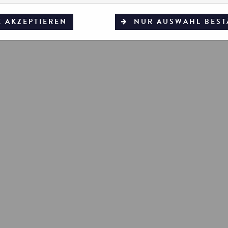
eatinerstraße 8, 80333 München
+49 (0)89 22 44 12
kon
E AKZEPTIEREN
NUR AUSWAHL BEST