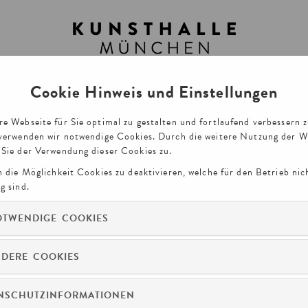
Cookie Hinweis und Einstellungen
RUNGEN
GUTSCHEINE
VORTRÄG
e Webseite für Sie optimal zu gestalten und fortlaufend verbessern 
verwenden wir notwendige Cookies. Durch die weitere Nutzung der W
Sie der Verwendung dieser Cookies zu.
n die Möglichkeit Cookies zu deaktivieren, welche für den Betrieb nic
g sind.
TWENDIGE COOKIES
DERE COOKIES
E MÜNCHEN
KONTO VERWALTEN
NSCHUTZINFORMATIONEN
IE-VERWENDUNG
AGB
BARRIEREFREIHEIT
FA