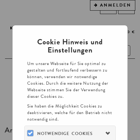
ANMELDEN
WARENKORB
0
ARTIKEL
0,00 €
Cookie Hinweis und
Einstellungen
Toggle
navigatio
Um unsere Webseite für Sie optimal zu
TICKETS
gestalten und fortlaufend verbessern zu
können, verwenden wir notwendige
FÜHRUNGEN
Cookies. Durch die weitere Nutzung der
Webseite stimmen Sie der Verwendung
GUTSCHEINE
dieser Cookies zu.
VORTRÄGE UND LESUNGEN
Sie haben die Möglichkeit Cookies zu
deaktivieren, welche für den Betrieb nicht
notwendig sind.
Artikel nicht gefunden
NOTWENDIGE COOKIES