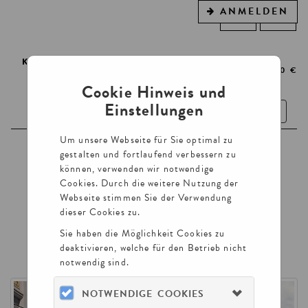
ANMELDEN
WARENKORB
0
ARTIKEL
0,00 €
Cookie Hinweis und
Einstellungen
Toggle
navigatio
Um unsere Webseite für Sie optimal zu
TICKETS
gestalten und fortlaufend verbessern zu
können, verwenden wir notwendige
FÜHRUNGEN
Cookies. Durch die weitere Nutzung der
Webseite stimmen Sie der Verwendung
GUTSCHEINE
dieser Cookies zu.
VORTRÄGE UND LESUNGEN
Sie haben die Möglichkeit Cookies zu
deaktivieren, welche für den Betrieb nicht
notwendig sind.
NOTWENDIGE COOKIES