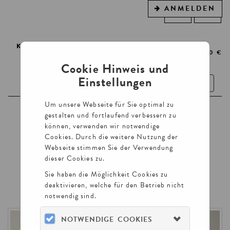
ANMELDEN
WARENKORB
0
ARTIKEL
0,00 €
Cookie Hinweis und
Einstellungen
Toggle
navigatio
Um unsere Webseite für Sie optimal zu
TICKETS
gestalten und fortlaufend verbessern zu
können, verwenden wir notwendige
FÜHRUNGEN
Cookies. Durch die weitere Nutzung der
Webseite stimmen Sie der Verwendung
GUTSCHEINE
dieser Cookies zu.
VORTRÄGE UND LESUNGEN
Sie haben die Möglichkeit Cookies zu
deaktivieren, welche für den Betrieb nicht
notwendig sind.
NOTWENDIGE COOKIES