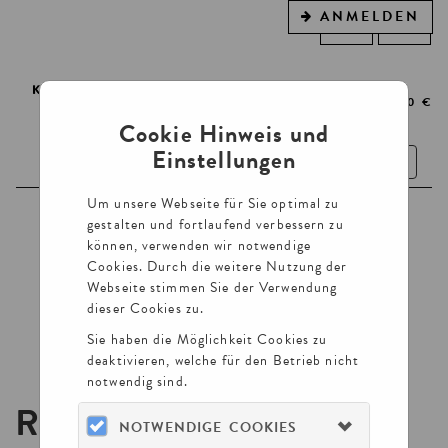
ANMELDEN
WARENKORB
0
ARTIKEL
0,00 €
Cookie Hinweis und
Einstellungen
Toggle
navigatio
Um unsere Webseite für Sie optimal zu
TICKETS
gestalten und fortlaufend verbessern zu
können, verwenden wir notwendige
FÜHRUNGEN
Cookies. Durch die weitere Nutzung der
Webseite stimmen Sie der Verwendung
GUTSCHEINE
dieser Cookies zu.
VORTRÄGE UND LESUNGEN
Sie haben die Möglichkeit Cookies zu
deaktivieren, welche für den Betrieb nicht
notwendig sind.
REGISTRIEREN
NOTWENDIGE COOKIES