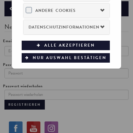
ZURÜCK ZUR ANMELDUNG
ANDERE COOKIES
Neues Konto erstellen
DATENSCHUTZINFORMATIONEN
Email
ALLE AKZEPTIEREN
NUR AUSWAHL BESTÄTIGEN
Passwort
Passwort wiederholen