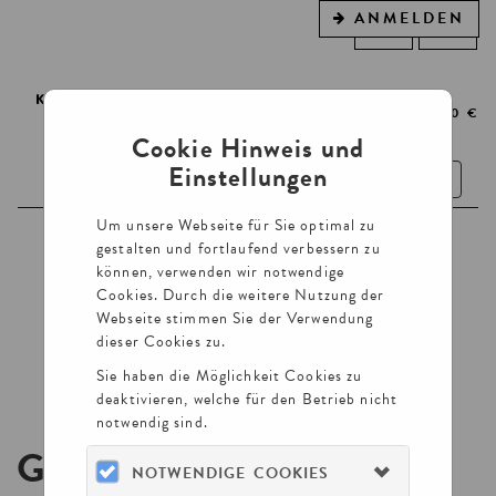
ANMELDEN
WARENKORB
0
ARTIKEL
0,00 €
Cookie Hinweis und
Einstellungen
Toggle
navigatio
Um unsere Webseite für Sie optimal zu
TICKETS
gestalten und fortlaufend verbessern zu
können, verwenden wir notwendige
FÜHRUNGEN
Cookies. Durch die weitere Nutzung der
Webseite stimmen Sie der Verwendung
GUTSCHEINE
dieser Cookies zu.
VORTRÄGE UND LESUNGEN
Sie haben die Möglichkeit Cookies zu
deaktivieren, welche für den Betrieb nicht
notwendig sind.
GAST ZUGANG
NOTWENDIGE COOKIES